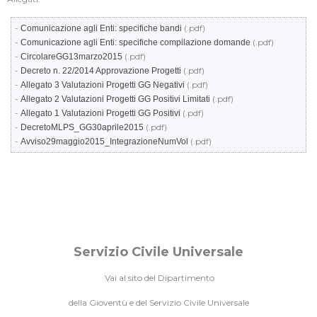
-
(.pdf)
Comunicazione agli Enti: specifiche bandi
-
(.pdf)
Comunicazione agli Enti: specifiche compilazione domande
-
(.pdf)
CircolareGG13marzo2015
-
(.pdf)
Decreto n. 22/2014 Approvazione Progetti
-
(.pdf)
Allegato 3 Valutazioni Progetti GG Negativi
-
(.pdf)
Allegato 2 Valutazioni Progetti GG Positivi Limitati
-
(.pdf)
Allegato 1 Valutazioni Progetti GG Positivi
-
(.pdf)
DecretoMLPS_GG30aprile2015
-
(.pdf)
Avviso29maggio2015_IntegrazioneNumVol
Servizio Civile Universale
Vai al sito del Dipartimento
della Gioventù e del Servizio Civile Universale