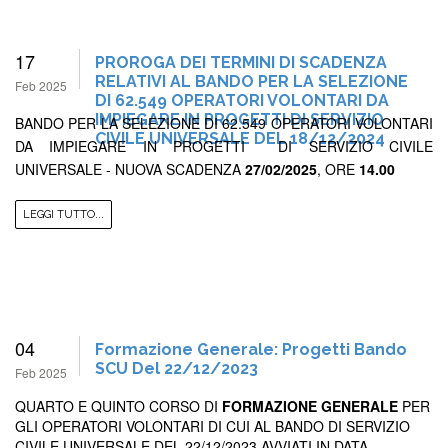
17
PROROGA DEI TERMINI DI SCADENZA
RELATIVI AL BANDO PER LA SELEZIONE
Feb 2025
DI 62.549 OPERATORI VOLONTARI DA
IMPIEGARE IN PROGETTI DI SERVIZIO
BANDO PER LA SELEZIONE DI 62.549 OPERATORI VOLONTARI
CIVILE UNIVERSALE DEL 18/12/2024
DA IMPIEGARE IN PROGETTI DI SERVIZIO CIVILE
UNIVERSALE - NUOVA SCADENZA
27/02/2025
, ORE
14.00
LEGGI TUTTO...
04
Formazione Generale: Progetti Bando
SCU Del 22/12/2023
Feb 2025
QUARTO E QUINTO CORSO DI
FORMAZIONE GENERALE
PER
GLI OPERATORI VOLONTARI DI CUI AL BANDO DI SERVIZIO
CIVILE UNIVERSALE DEL 22/12/2023 AVVIATI IN DATA