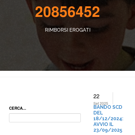
20856452
RIMBORSI EROGATI
22
Set 2025
BANDO SCD
CERCA...
DEL
18/12/2024:
AVVIO IL
23/09/2025