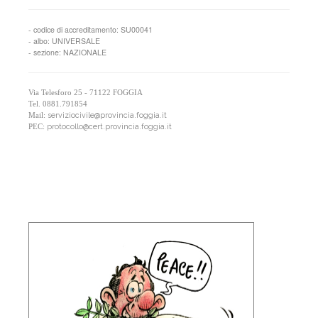
- codice di accreditamento: SU00041
- albo: UNIVERSALE
- sezione: NAZIONALE
Via Telesforo 25 - 71122 FOGGIA
Tel. 0881.791854
serviziocivile@provincia.foggia.it
Mail:
protocollo@cert.provincia.foggia.it
PEC: