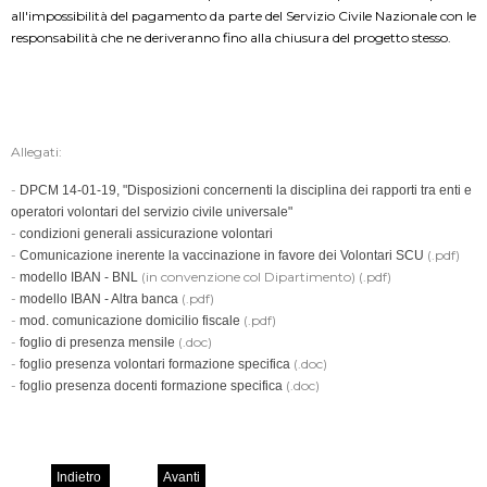
all'impossibilità del pagamento da parte del Servizio Civile Nazionale con le
responsabilità che ne deriveranno fino alla chiusura del progetto stesso.
Allegati:
-
DPCM 14-01-19, "Disposizioni concernenti la disciplina dei rapporti tra enti e
operatori volontari del servizio civile universale"
-
condizioni generali assicurazione volontari
-
(.pdf)
Comunicazione inerente la vaccinazione in favore dei Volontari SCU
-
(in convenzione col Dipartimento) (.pdf)
modello IBAN - BNL
-
(.pdf)
modello IBAN - Altra banca
-
(.pdf)
mod. comunicazione domicilio fiscale
-
(.doc)
foglio di presenza mensile
-
(.doc)
foglio presenza volontari formazione specifica
-
(.doc)
foglio presenza docenti formazione specifica
Indietro
Avanti