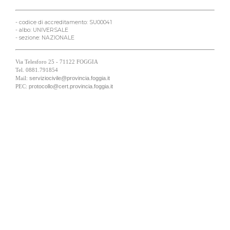
- codice di accreditamento: SU00041
- albo: UNIVERSALE
- sezione: NAZIONALE
Via Telesforo 25 - 71122 FOGGIA
Tel. 0881.791854
serviziocivile@provincia.foggia.it
Mail:
protocollo@cert.provincia.foggia.it
PEC: