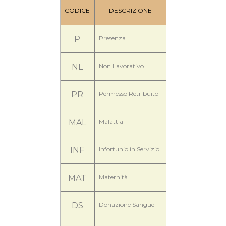
CODICE
DESCRIZIONE
P
Presenza
NL
Non Lavorativo
PR
Permesso Retribuito
MAL
Malattia
INF
Infortunio in Servizio
MAT
Maternità
DS
Donazione Sangue