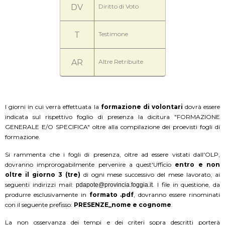
DV
Diritto di Voto
T
Testimone
AR
Altre Retribuite
I giorni in cui verrà effettuata la
formazione di volontari
dovrà essere
indicata sul rispettivo foglio di presenza la dicitura "FORMAZIONE
GENERALE E/O SPECIFICA" oltre alla compilazione dei proevisti fogli di
formazione.
Si rammenta che i fogli di presenza, oltre ad essere vistati dall'OLP,
dovranno improrogabilmente pervenire a quest'Ufficio
entro e non
oltre il giorno 3 (tre)
di ogni mese successivo del mese lavorato, ai
seguenti indirizzi mail:
. I file in questione, da
pdapote@provincia.foggia.it
produrre esclusivamente in
formato .pdf
, dovranno essere rinominati
con il seguente prefisso:
PRESENZE_nome e cognome
.
La non osservanza dei tempi e dei criteri sopra descritti porterà